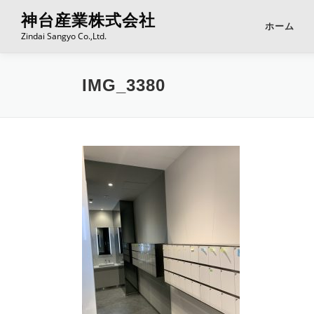
コ
神台産業株式会社
ン
ホーム
Zindai Sangyo Co.,Ltd.
テ
ン
ツ
IMG_3380
へ
ス
キ
ッ
プ